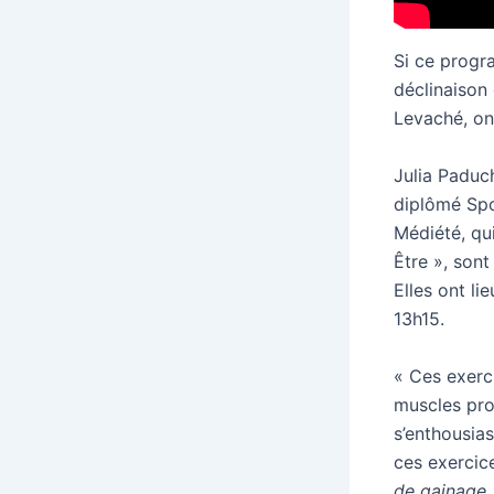
Si ce progr
déclinaison
Levaché, on
Julia Paduch
diplômé Spo
Médiété, qu
Être », sont
Elles ont lie
13h15.
« Ces exerc
muscles prof
s’enthousia
ces exercice
de gainage