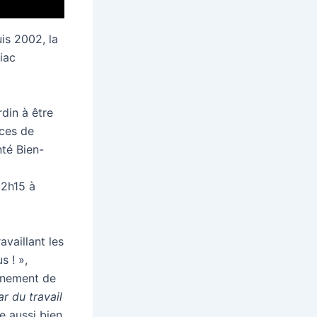
is 2002, la
iac
rdin à être
nces de
té Bien-
 12h15 à
vaillant les
s ! »,
aînement de
r du travail
e aussi bien