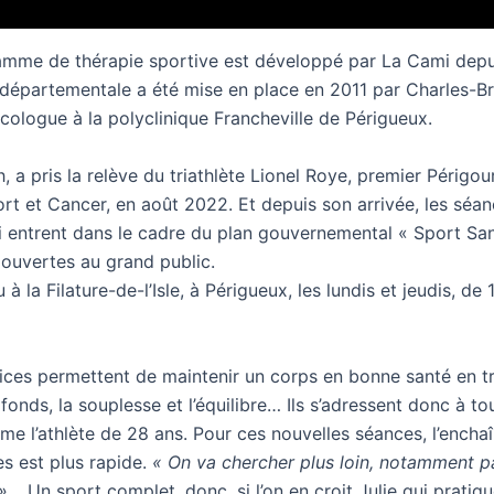
amme de thérapie sportive est développé par La Cami depu
 départementale a été mise en place en 2011 par Charles-Br
cologue à la polyclinique Francheville de Périgueux.
, a pris la relève du triathlète Lionel Roye, premier Périgou
rt et Cancer, en août 2022. Et depuis son arrivée, les séa
i entrent dans le cadre du plan gouvernemental « Sport San
 ouvertes au grand public.
u à la Filature-de-l’Isle, à Périgueux, les lundis et jeudis, de
ices permettent de maintenir un corps en bonne santé en tra
onds, la souplesse et l’équilibre… Ils s’adressent donc à tou
sme l’athlète de 28 ans. Pour ces nouvelles séances, l’ench
s est plus rapide.
« On va chercher plus loin, notamment pa
 »…
Un sport complet, donc, si l’on en croit Julie qui pratiqu