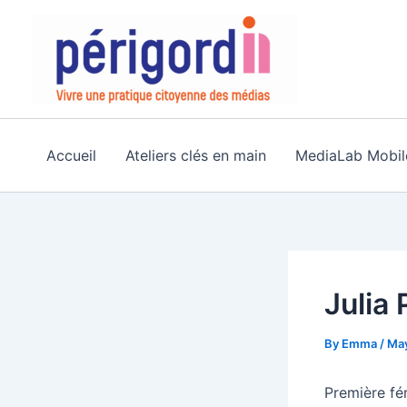
Skip
to
content
Accueil
Ateliers clés en main
MediaLab Mobil
Julia
By
Emma
/
May
Première fé