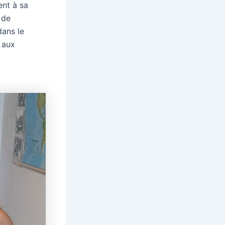
ent à sa
 de
dans le
 aux