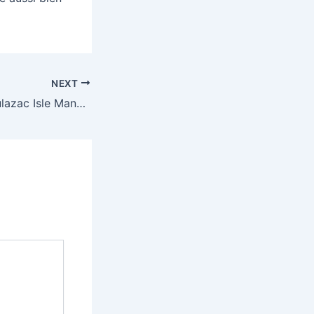
NEXT
Les 10 ans de Boulazac Isle Manoire : demandez la Gazette !