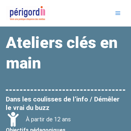
Skip
Mai
to
Me
content
Ateliers clés en
main
Dans les coulisses de l’info / Démêler
le vrai du buzz
À partir de 12 ans
Objectifs pédagogiques