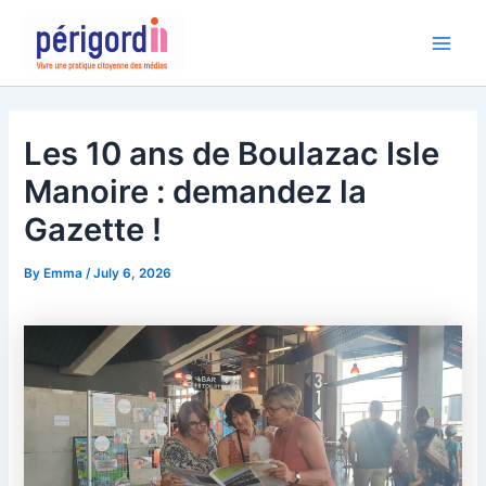
Skip
Main
to
Men
content
Les 10 ans de Boulazac Isle
Manoire : demandez la
Gazette !
By
Emma
/
July 6, 2026